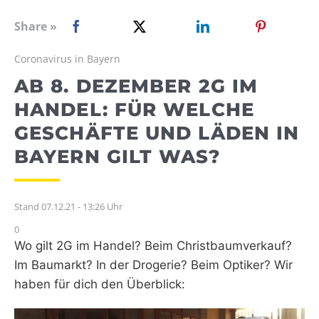
WEBRADIO
Share »
Coronavirus in Bayern
AB 8. DEZEMBER 2G IM
HANDEL: FÜR WELCHE
GESCHÄFTE UND LÄDEN IN
BAYERN GILT WAS?
Stand 07.12.21 - 13:26 Uhr
0
Wo gilt 2G im Handel? Beim Christbaumverkauf?
Im Baumarkt? In der Drogerie? Beim Optiker? Wir
haben für dich den Überblick: