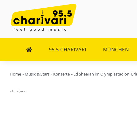
Zum
Inhalt
springen
95.5 CHARIVARI
MÜNCHEN
Home
»
Musik & Stars
»
Konzerte
»
Ed Sheeran im Olympiastadion: Erle
- Anzeige -