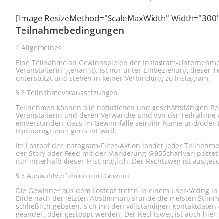
[Image ResizeMethod="ScaleMaxWidth" Width="300" 
Teilnahmebedingungen
1 Allgemeines
Eine Teilnahme an Gewinnspielen der Instagram-Unternehmens
Veranstalterin“ genannt), ist nur unter Einbeziehung diese
unterstützt und stehen in keiner Verbindung zu Instagram.
§ 2 Teilnahmevoraussetzungen
Teilnehmen können alle natürlichen und geschäftsfähigen Per
Veranstalterin und deren Verwandte sind von der Teilnahme a
einverstanden, dass im Gewinnfalle sein/ihr Name und/oder Bi
Radioprogramm genannt wird.
Im Lostopf der Instagram-Filter-Aktion landet jeder Teilnehme
der Story oder Feed mit der Markierung @955charivari postet
nur innerhalb dieser Frist möglich. Der Rechtsweg ist ausges
§ 3 Auswahlverfahren und Gewinn
Die Gewinner aus dem Lostopf treten in einem User-Voting in
Ende nach der letzten Abstimmungsrunde die meisten Stimmen
schließlich gebeten, sich mit den vollständigen Kontaktdate
geändert oder gestoppt werden. Der Rechtsweg ist auch hier