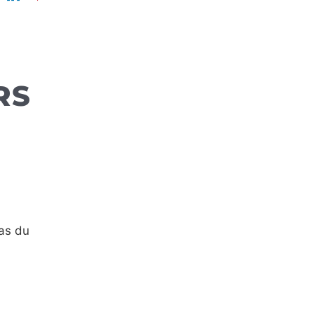
RS
as du