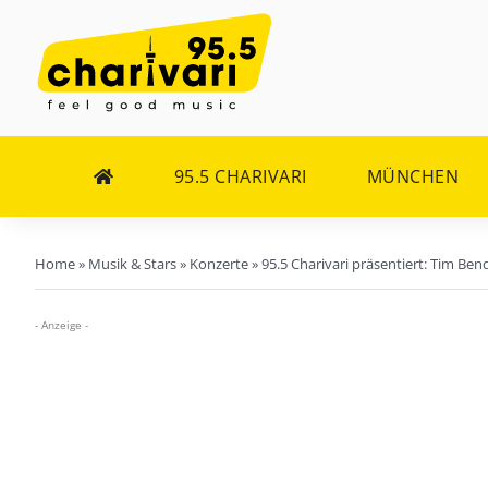
Zum
Inhalt
springen
95.5 CHARIVARI
MÜNCHEN
Home
»
Musik & Stars
»
Konzerte
»
95.5 Charivari präsentiert: Tim Be
- Anzeige -