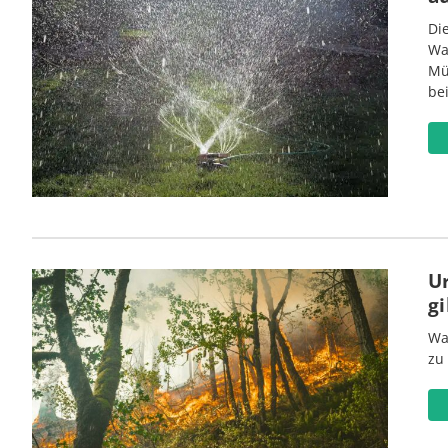
Di
Wa
Mü
be
U
gi
Wa
zu