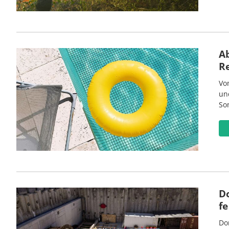
Ab
R
Vo
un
So
D
fe
Do