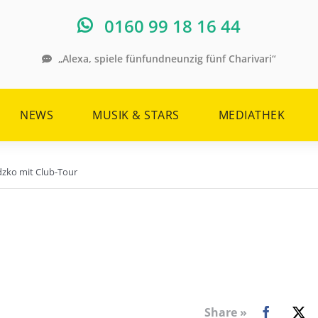
0160 99 18 16 44
„Alexa, spiele fünfundneunzig fünf Charivari“
NEWS
MUSIK & STARS
MEDIATHEK
ndzko mit Club-Tour
Share »