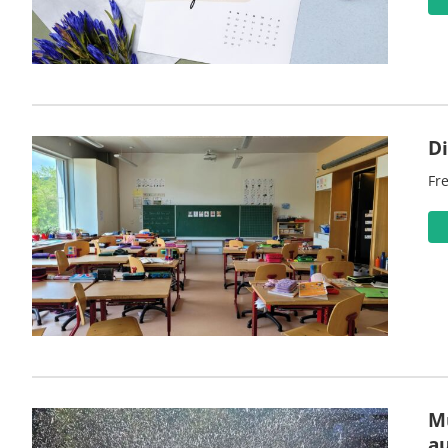
D
Fre
M
a