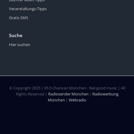
Veranstaltungs-Tipps
Gratis SMS
Suche
Hier suchen
© Copyright 2025 | 95.5 Charivari München - feel good music | All
Rights Reserved |
Radiosender München
|
Radiowerbung
München
|
Webradio