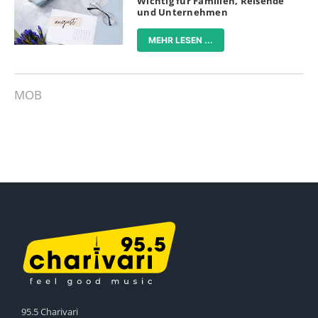
Wichtig für Familien, Reisende
und Unternehmen
MEHR LESEN ...
MOB
95.5 Charivari