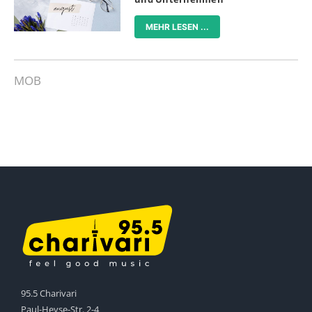
MEHR LESEN ...
MOB
95.5 Charivari
Paul-Heyse-Str. 2-4