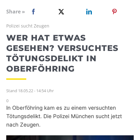
WEBRADIO
Share »
Polizei sucht Zeugen
WER HAT ETWAS
GESEHEN? VERSUCHTES
TÖTUNGSDELIKT IN
OBERFÖHRING
Stand 18.05.22 - 14:54 Uhr
0
In Oberföhring kam es zu einem versuchten
Tötungsdelikt. Die Polizei München sucht jetzt
nach Zeugen.