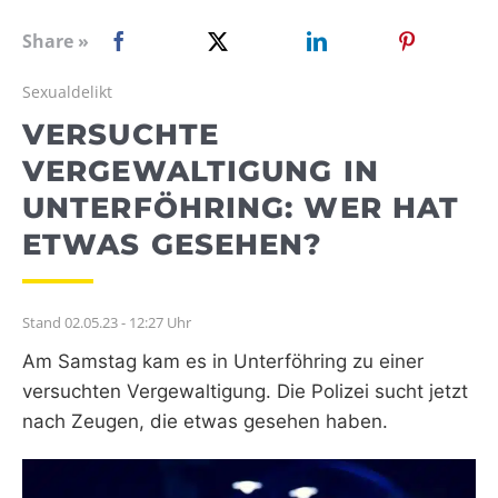
WEBRADIO
Share »
Sexualdelikt
VERSUCHTE
VERGEWALTIGUNG IN
UNTERFÖHRING: WER HAT
ETWAS GESEHEN?
Stand 02.05.23 - 12:27 Uhr
Am Samstag kam es in Unterföhring zu einer
versuchten Vergewaltigung. Die Polizei sucht jetzt
nach Zeugen, die etwas gesehen haben.