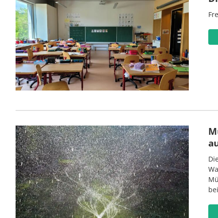
Fre
M
a
Di
Wa
Mü
be