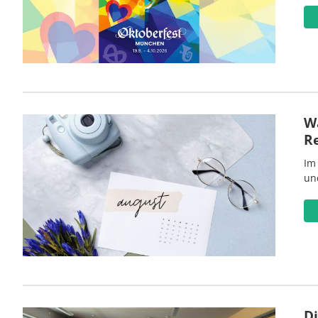
Wa
R
Im
un
D