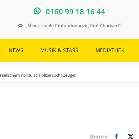
0160 99 18 16 44
„Alexa, spiele fünfundneunzig fünf Charivari“
NEWS
MUSIK & STARS
MEDIATHEK
raelischem Konsulat: Polizei sucht Zeugen
Share »