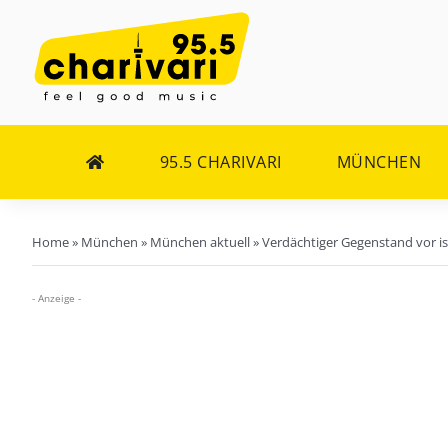
Zum
Inhalt
springen
95.5 CHARIVARI
MÜNCHEN
Home
»
München
»
München aktuell
»
Verdächtiger Gegenstand vor is
- Anzeige -