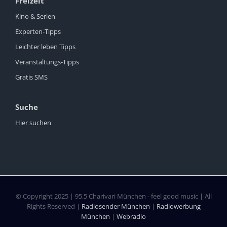
Freizeit
Kino & Serien
Experten-Tipps
Leichter leben Tipps
Veranstaltungs-Tipps
Gratis SMS
Suche
Hier suchen
© Copyright 2025 | 95.5 Charivari München - feel good music | All
Rights Reserved |
Radiosender München
|
Radiowerbung
München
|
Webradio