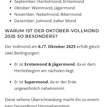
September: Herbstmond, Erntemond
Oktober: Weinmond, Jägermond
November: Nebelmond, Bibermond
Dezember: Julmond, kalter Mond
WARUM IST DER OKTOBER-VOLLMOND
2025 SO BESONDERS?
Der Vollmond am
6./7. Oktober 2025
erfüllt gleich
zwei Bedingungen:
Er ist
Erntemond & Jägermond
, da er dem
Herbstbeginn am nächsten liegt.
Er ist
Supermond
, da er der Erde
ungewöhnlich nahekommt.
Diese seltene Überschneidung macht ihn zu einem
ganz besonderen Himmelsereignis.