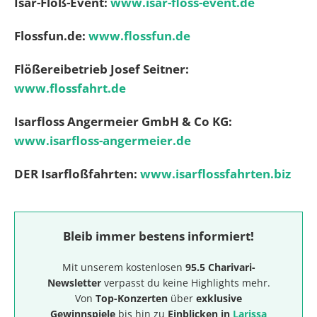
Isar-Floß-Event:
www.isar-floss-event.de
Flossf
un.de:
www.flossfun.de
Flößereibetrieb Josef Seitner:
www.flossfahrt.de
Isarfloss Angermeier GmbH & Co KG:
www.isarfloss-angermeier.de
DER Isarfloßfahrten:
www.isarflossfahrten.biz
Bleib immer bestens informiert!
Mit unserem kostenlosen
95.5 Charivari-
Newsletter
verpasst du keine Highlights mehr.
Von
Top-Konzerten
über
exklusive
Gewinnspiele
bis hin zu
Einblicken in
Larissa