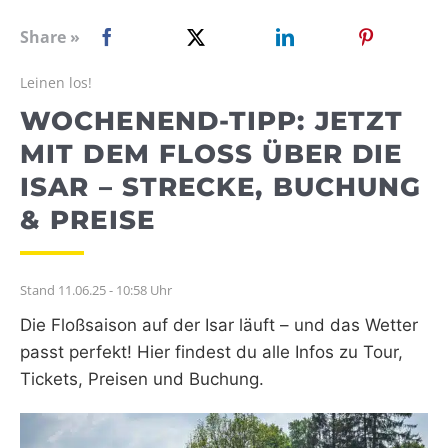
WEBRADIO
Share »
Leinen los!
WOCHENEND-TIPP: JETZT
MIT DEM FLOSS ÜBER DIE I
SAR – STRECKE, BUCHUNG &
PREISE
Stand 11.06.25 - 10:58 Uhr
Die Floßsaison auf der Isar läuft – und das Wetter
passt perfekt! Hier findest du alle Infos zu Tour,
Tickets, Preisen und Buchung.