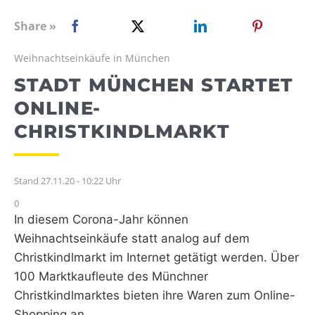
WEBRADIO
Share »
Weihnachtseinkäufe in München
STADT MÜNCHEN STARTET
ONLINE-
CHRISTKINDLMARKT
Stand 27.11.20 - 10:22 Uhr
0
In diesem Corona-Jahr können
Weihnachtseinkäufe statt analog auf dem
Christkindlmarkt im Internet getätigt werden. Über
100 Marktkaufleute des Münchner
Christkindlmarktes bieten ihre Waren zum Online-
Shopping an.