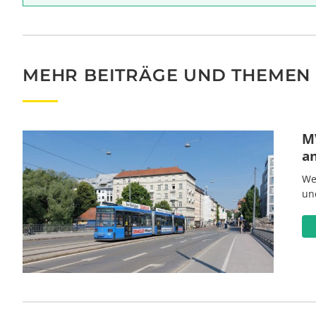
MEHR BEITRÄGE UND THEMEN
MV
a
We
un