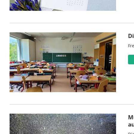
D
Fre
M
a