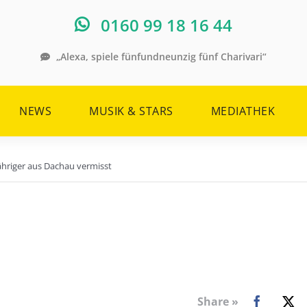
0160 99 18 16 44
„Alexa, spiele fünfundneunzig fünf Charivari“
NEWS
MUSIK & STARS
MEDIATHEK
Jähriger aus Dachau vermisst
Share »