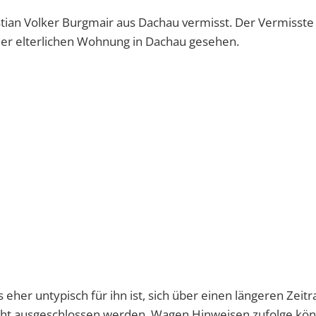
istian Volker Burgmair aus Dachau vermisst. Der Vermisst
der elterlichen Wohnung in Dachau gesehen.
 eher untypisch für ihn ist, sich über einen längeren Zeit
cht ausgeschlossen werden. Wagen Hinweisen zufolge kön