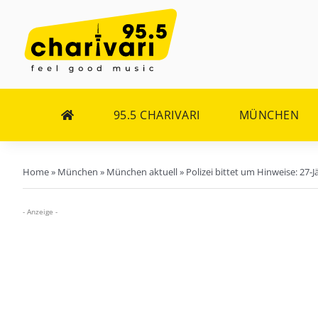
Zum
Inhalt
springen
95.5 CHARIVARI
MÜNCHEN
Home
»
München
»
München aktuell
»
Polizei bittet um Hinweise: 27-
- Anzeige -