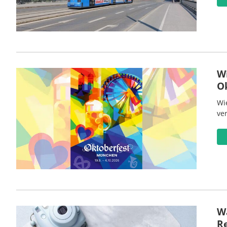
W
O
Wi
ve
Wa
R