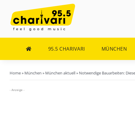
Zum
Inhalt
springen
95.5 CHARIVARI
MÜNCHEN
Home
»
München
»
München aktuell
»
Notwendige Bauarbeiten: Dies
- Anzeige -