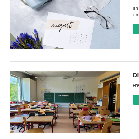
Im
un
D
Fre