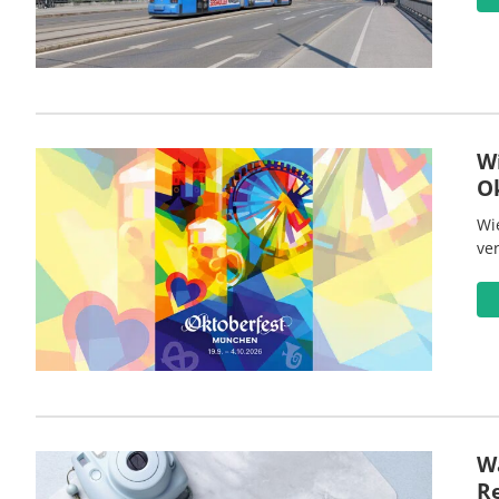
W
O
Wi
ve
Wa
R