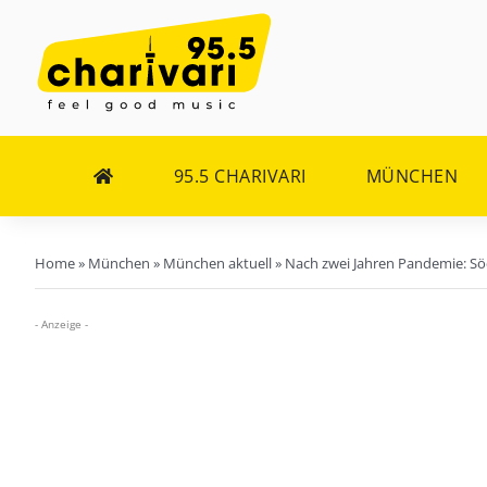
Zum
Inhalt
springen
95.5 CHARIVARI
MÜNCHEN
Home
»
München
»
München aktuell
»
Nach zwei Jahren Pandemie: Sö
- Anzeige -