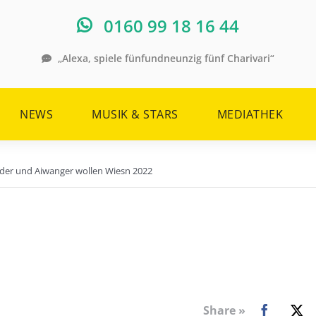
0160 99 18 16 44
„Alexa, spiele fünfundneunzig fünf Charivari“
NEWS
MUSIK & STARS
MEDIATHEK
der und Aiwanger wollen Wiesn 2022
Share »