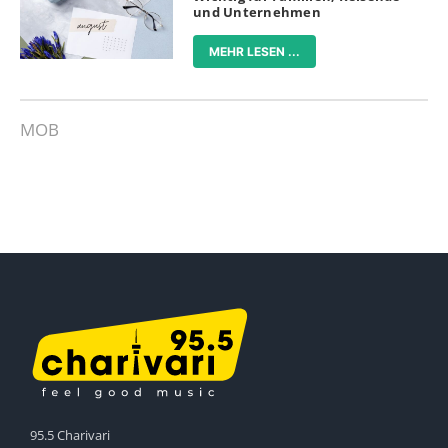
und Unternehmen
MEHR LESEN ...
MOB
95.5 Charivari