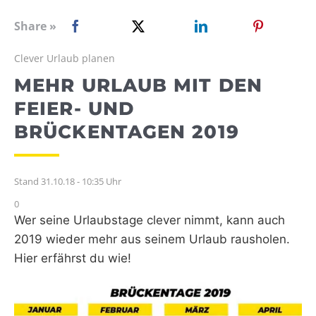
WEBRADIO
Share »
Clever Urlaub planen
MEHR URLAUB MIT DEN
FEIER- UND
BRÜCKENTAGEN 2019
Stand 31.10.18 - 10:35 Uhr
0
Wer seine Urlaubstage clever nimmt, kann auch
2019 wieder mehr aus seinem Urlaub rausholen.
Hier erfährst du wie!