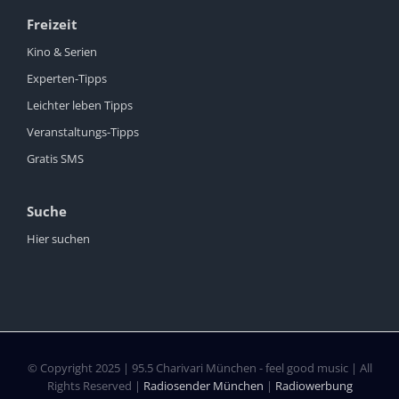
Freizeit
Kino & Serien
Experten-Tipps
Leichter leben Tipps
Veranstaltungs-Tipps
Gratis SMS
Suche
Hier suchen
© Copyright 2025 | 95.5 Charivari München - feel good music | All
Rights Reserved |
Radiosender München
|
Radiowerbung