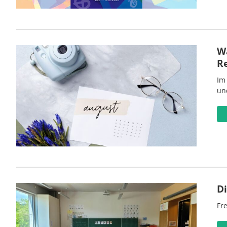
Wa
R
Im
un
D
Fre