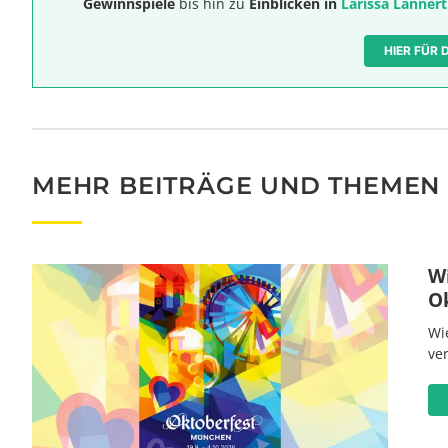
Gewinnspiele
bis hin zu
Einblicken in
Larissa Lannert
HIER FÜR
MEHR BEITRÄGE UND THEMEN
W
O
Wi
ve