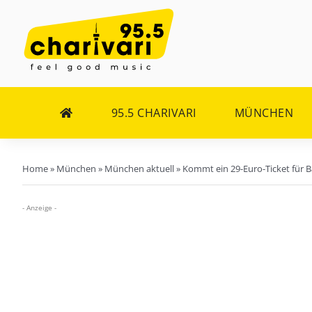
Zum
Inhalt
springen
95.5 CHARIVARI
MÜNCHEN
Home
»
München
»
München aktuell
»
Kommt ein 29-Euro-Ticket für B
- Anzeige -