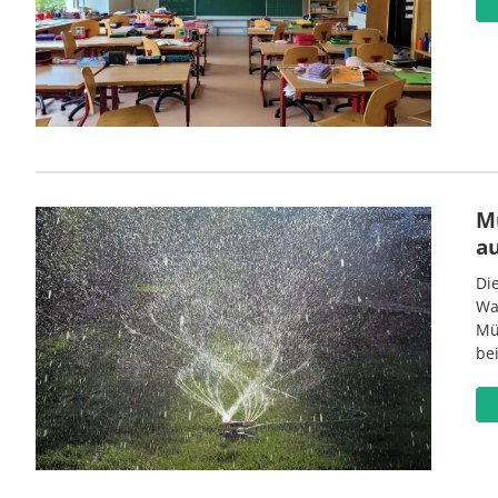
M
a
Di
Wa
Mü
be