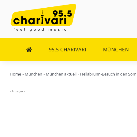
Zum
Inhalt
springen
95.5 CHARIVARI
MÜNCHEN
Home
»
München
»
München aktuell
»
Hellabrunn-Besuch in den Somm
- Anzeige -