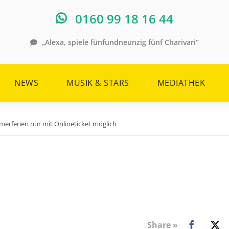
0160 99 18 16 44
„Alexa, spiele fünfundneunzig fünf Charivari“
NEWS
MUSIK & STARS
MEDIATHEK
erferien nur mit Onlineticket möglich
Share »