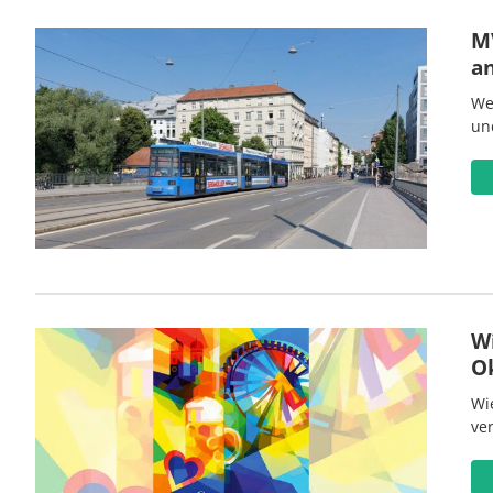
MV
a
We
un
W
O
Wi
ve