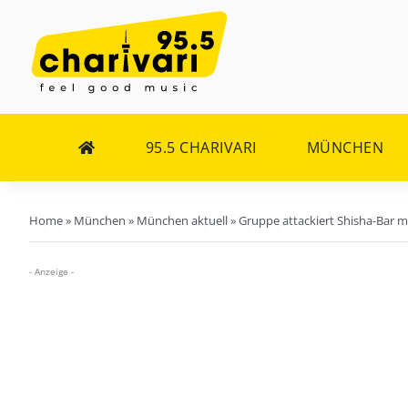
Zum
Inhalt
springen
95.5 CHARIVARI
MÜNCHEN
Home
»
München
»
München aktuell
»
Gruppe attackiert Shisha-Bar 
- Anzeige -