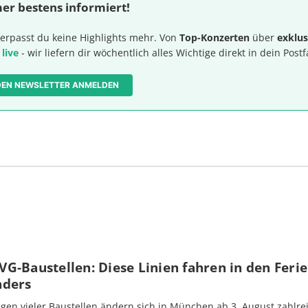
er bestens informiert!
erpasst du keine Highlights mehr. Von
Top-Konzerten
über
exklus
 live
- wir liefern dir wöchentlich alles Wichtige direkt in dein Postf
 DEN NEWSLETTER ANMELDEN
G-Baustellen: Diese Linien fahren in den Feri
nders
gen vieler Baustellen ändern sich in München ab 3. August zahlre