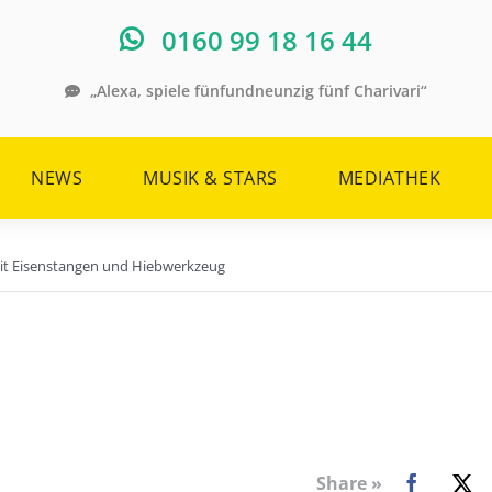
0160 99 18 16 44
„Alexa, spiele fünfundneunzig fünf Charivari“
NEWS
MUSIK & STARS
MEDIATHEK
mit Eisenstangen und Hiebwerkzeug
Share »