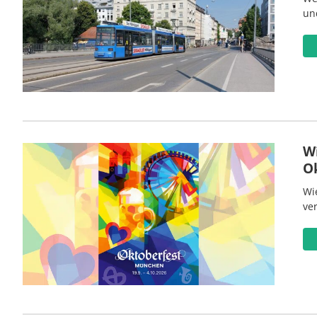
un
W
O
Wi
ve