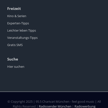
Freizeit
Kino & Serien
Experten-Tipps
Leichter leben Tipps
Veranstaltungs-Tipps
Gratis SMS
Suche
Hier suchen
© Copyright 2025 | 95.5 Charivari München - feel good music | All
Rights Reserved |
Radiosender München
|
Radiowerbung