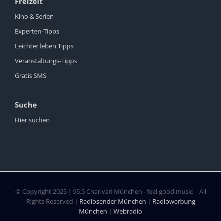
Freizeit
Kino & Serien
Experten-Tipps
Leichter leben Tipps
Veranstaltungs-Tipps
Gratis SMS
Suche
Hier suchen
© Copyright 2025 | 95.5 Charivari München - feel good music | All
Rights Reserved |
Radiosender München
|
Radiowerbung
München
|
Webradio