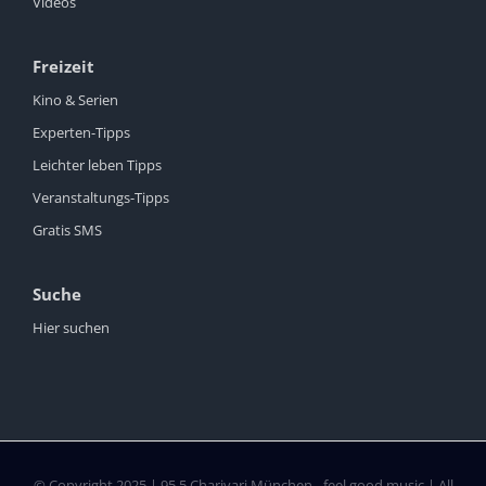
Videos
Freizeit
Kino & Serien
Experten-Tipps
Leichter leben Tipps
Veranstaltungs-Tipps
Gratis SMS
Suche
Hier suchen
© Copyright 2025 | 95.5 Charivari München - feel good music | All