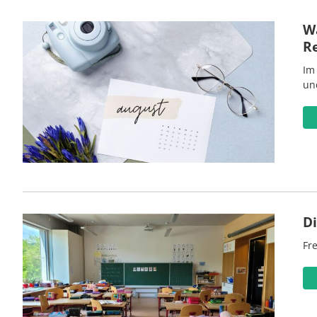
Wa
R
Im
un
D
Fre