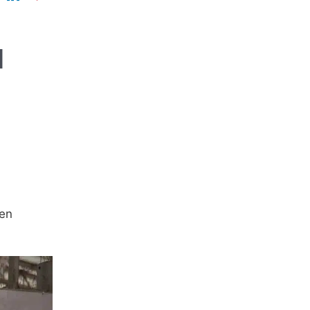
N
E
ben