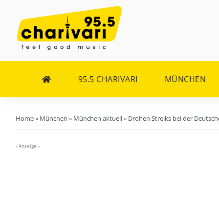
Zum
Inhalt
springen
95.5 CHARIVARI
MÜNCHEN
Home
»
München
»
München aktuell
»
Drohen Streiks bei der Deutsc
- Anzeige -