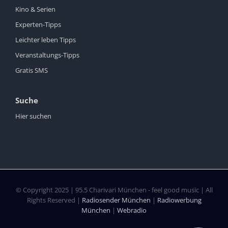
Kino & Serien
Experten-Tipps
Leichter leben Tipps
Veranstaltungs-Tipps
Gratis SMS
Suche
Hier suchen
© Copyright 2025 | 95.5 Charivari München - feel good music | All
Rights Reserved |
Radiosender München
|
Radiowerbung
München
|
Webradio