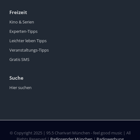
Freizeit
Kino & Serien
Experten-Tipps
Leichter leben Tipps
Veranstaltungs-Tipps
Gratis SMS
Suche
Hier suchen
© Copyright 2025 | 95.5 Charivari München - feel good music | All
Rights Reserved |
Radiosender München
|
Radiowerbung