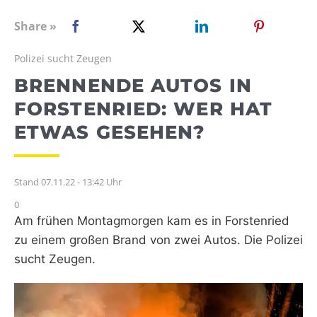
WEBRADIO
Share »
Polizei sucht Zeugen
BRENNENDE AUTOS IN
FORSTENRIED: WER HAT
ETWAS GESEHEN?
Stand 07.11.22 - 13:42 Uhr
0
Am frühen Montagmorgen kam es in Forstenried
zu einem großen Brand von zwei Autos. Die Polizei
sucht Zeugen.