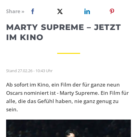
WEBRADIO
Share »
MARTY SUPREME – JETZT
IM KINO
Stand 27.02.26 - 10:43 Uhr
Ab sofort im Kino, ein Film der für ganze neun
Oscars nominiert ist - Marty Supreme. Ein Film für
alle, die das Gefühl haben, nie ganz genug zu
sein.