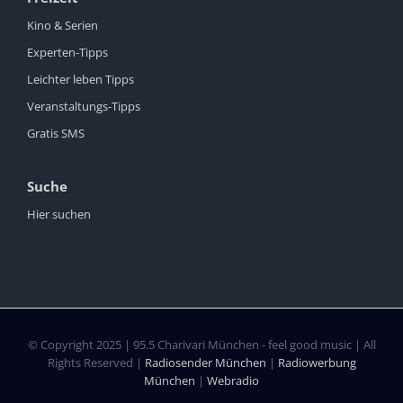
Kino & Serien
Experten-Tipps
Leichter leben Tipps
Veranstaltungs-Tipps
Gratis SMS
Suche
Hier suchen
© Copyright 2025 | 95.5 Charivari München - feel good music | All
Rights Reserved |
Radiosender München
|
Radiowerbung
München
|
Webradio