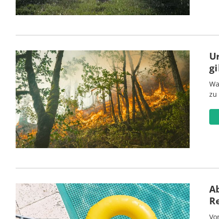
U
gi
Wa
zu
Ab
R
Vo