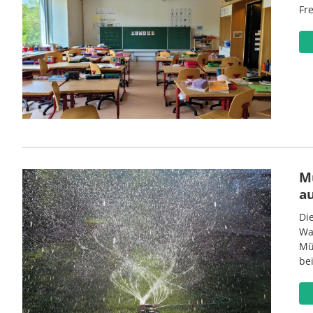
Fre
M
a
Di
Wa
Mü
be