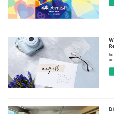
Wa
R
Im
un
D