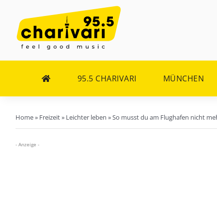
Zum
Inhalt
springen
95.5 CHARIVARI
MÜNCHEN
Home
»
Freizeit
»
Leichter leben
»
So musst du am Flughafen nicht meh
- Anzeige -