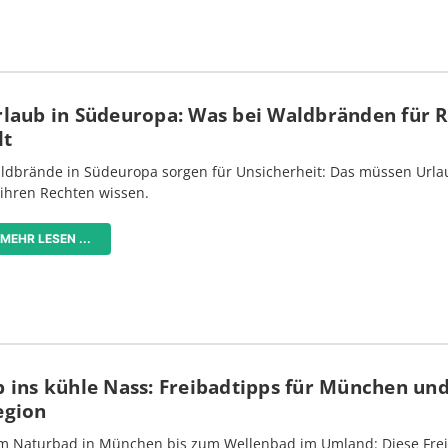
rlaub in Südeuropa: Was bei Waldbränden für 
lt
ldbrände in Südeuropa sorgen für Unsicherheit: Das müssen Urlau
 ihren Rechten wissen.
MEHR LESEN ...
 ins kühle Nass: Freibadtipps für München und
egion
m Naturbad in München bis zum Wellenbad im Umland: Diese Frei