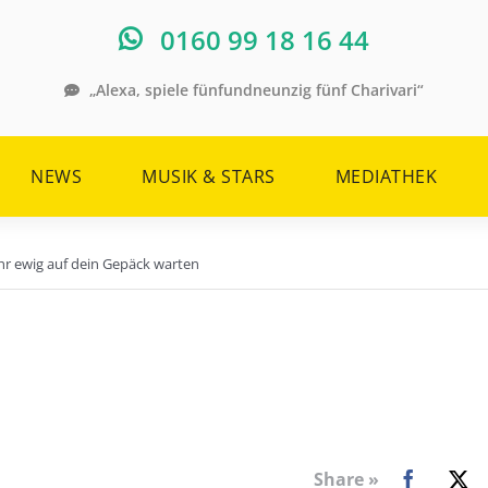
0160 99 18 16 44
„Alexa, spiele fünfundneunzig fünf Charivari“
NEWS
MUSIK & STARS
MEDIATHEK
r ewig auf dein Gepäck warten
Share »