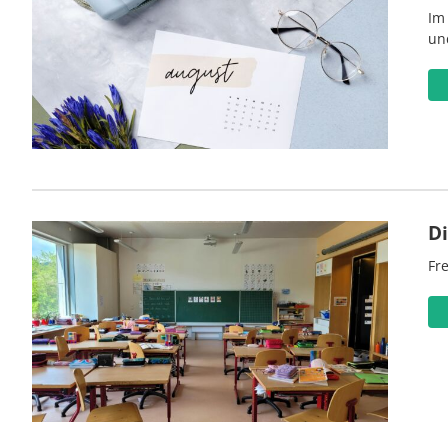
Im
un
D
Fre