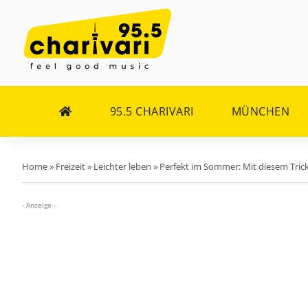
Zum
Inhalt
springen
95.5 CHARIVARI
MÜNCHEN
Home
»
Freizeit
»
Leichter leben
»
Perfekt im Sommer: Mit diesem Tric
- Anzeige -