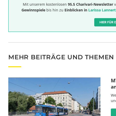
Mit unserem kostenlosen
95.5 Charivari-Newsletter
v
Gewinnspiele
bis hin zu
Einblicken in
Larissa Lannert
HIER FÜR
MEHR BEITRÄGE UND THEMEN
MV
a
We
un