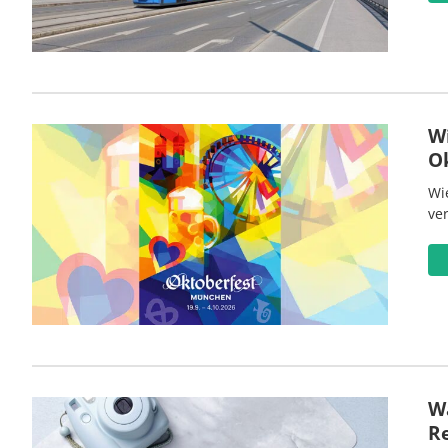
W
O
Wi
ve
Wa
R