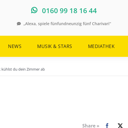
0160 99 18 16 44
„Alexa, spiele fünfundneunzig fünf Charivari“
NEWS
MUSIK & STARS
MEDIATHEK
k kühlst du dein Zimmer ab
Share »