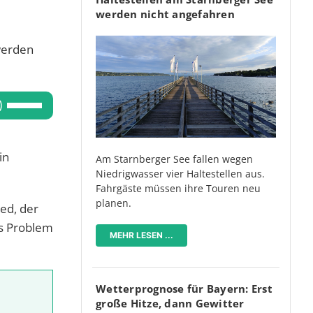
werden nicht angefahren
werden
Pfeiltasten
Hoch/Runter
benutzen,
in
um
Am Starnberger See fallen wegen
Niedrigwasser vier Haltestellen aus.
die
Fahrgäste müssen ihre Touren neu
Lautstärke
planen.
ed, der
zu
as Problem
regeln.
MEHR LESEN ...
Wetterprognose für Bayern: Erst
große Hitze, dann Gewitter