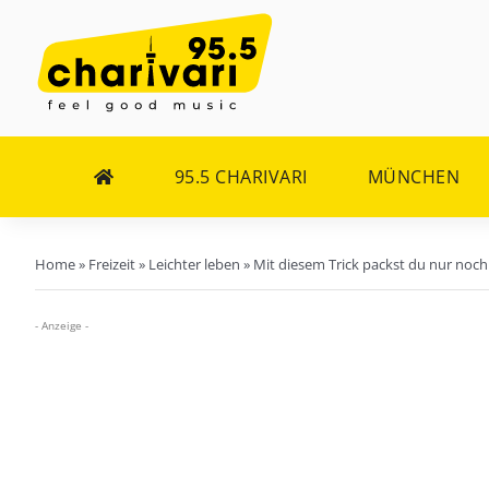
Zum
Inhalt
springen
95.5 CHARIVARI
MÜNCHEN
Home
»
Freizeit
»
Leichter leben
»
Mit diesem Trick packst du nur noch 
- Anzeige -