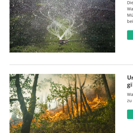
Di
Wa
Mü
be
U
gi
Wa
zu