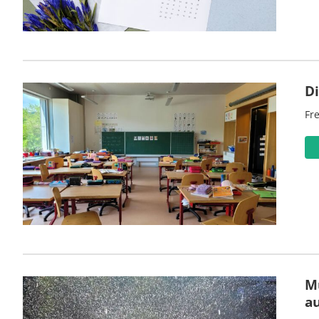
D
Fre
M
a