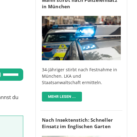
in München
34-Jähriger stirbt nach Festnahme in
Pfeiltasten
München. LKA und
Hoch/Runter
Staatsanwaltschaft ermitteln.
benutzen,
annst du
um
MEHR LESEN ...
die
Lautstärke
Nach Insektenstich: Schneller
zu
Einsatz im Englischen Garten
regeln.