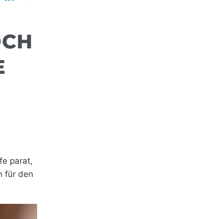
OCH
E
fe parat,
n für den