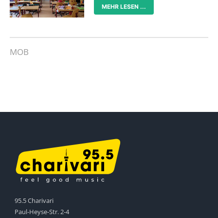
MEHR LESEN ...
MOB
95.5 Charivari
Paul-Heyse-Str. 2-4