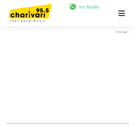
Zum
ins Studio
Inhalt
Togg
springen
Navi
HOME
- Anzeige -
95.5 CHARIVARI
MÜNCHEN
NEWS
MUSIK & STARS
MEDIATHEK
FREIZEIT
WERBUNG