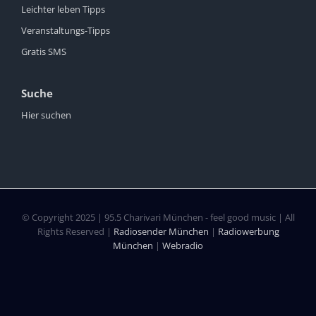
Leichter leben Tipps
Veranstaltungs-Tipps
Gratis SMS
Suche
Hier suchen
© Copyright 2025 | 95.5 Charivari München - feel good music | All
Rights Reserved |
Radiosender München
|
Radiowerbung
München
|
Webradio