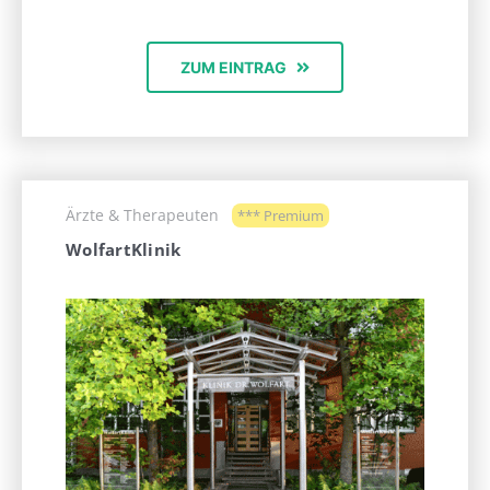
ZUM EINTRAG
Ärzte & Therapeuten
*** Premium
WolfartKlinik