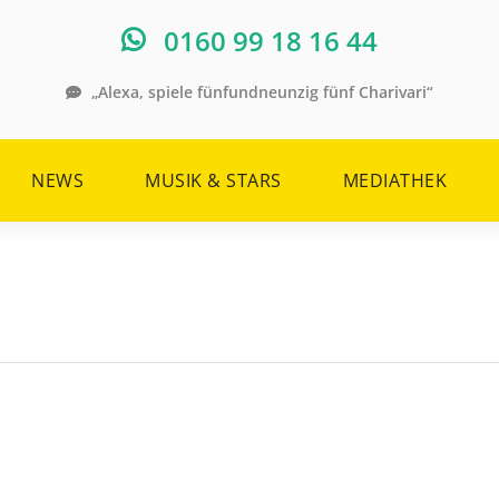
0160 99 18 16 44
„Alexa, spiele fünfundneunzig fünf Charivari“
NEWS
MUSIK & STARS
MEDIATHEK