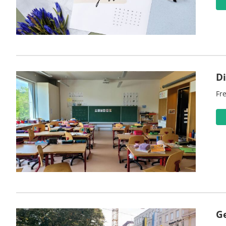
D
Fre
G