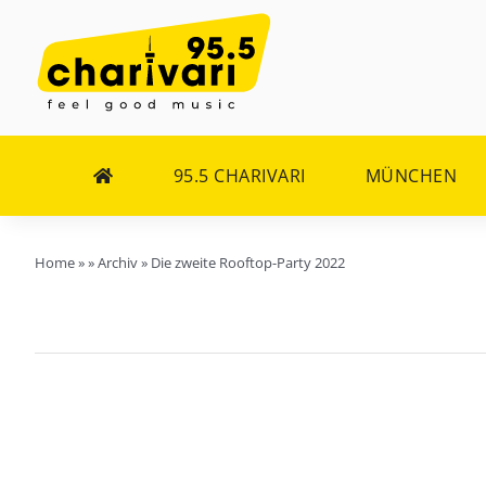
Zum
Inhalt
springen
95.5 CHARIVARI
MÜNCHEN
Home
»
»
Archiv
»
Die zweite Rooftop-Party 2022