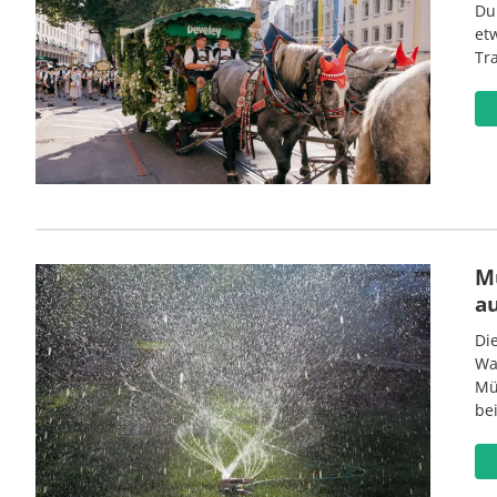
Du
et
Tr
M
a
Di
Wa
Mü
be