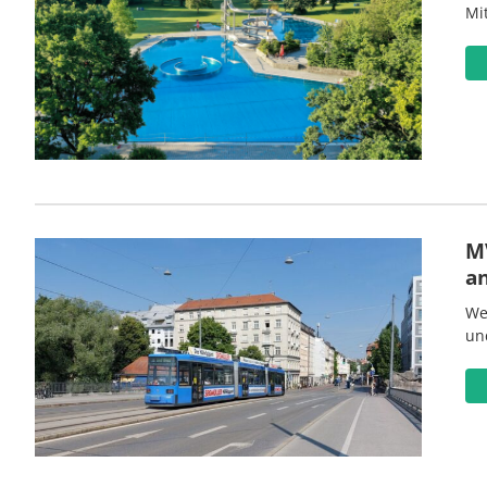
Mi
MV
a
We
un