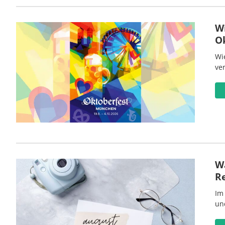
W
O
Wi
ve
Wa
R
Im
un