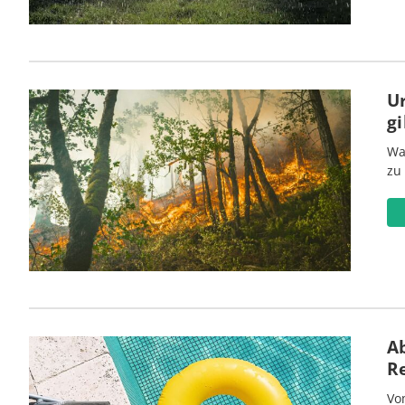
U
gi
Wa
zu
Ab
R
Vo