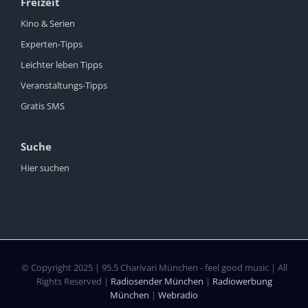
Freizeit
Kino & Serien
Experten-Tipps
Leichter leben Tipps
Veranstaltungs-Tipps
Gratis SMS
Suche
Hier suchen
© Copyright 2025 | 95.5 Charivari München - feel good music | All
Rights Reserved |
Radiosender München
|
Radiowerbung
München
|
Webradio