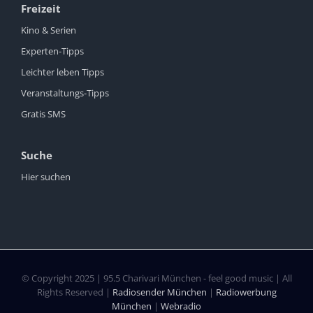
Freizeit
Kino & Serien
Experten-Tipps
Leichter leben Tipps
Veranstaltungs-Tipps
Gratis SMS
Suche
Hier suchen
© Copyright 2025 | 95.5 Charivari München - feel good music | All
Rights Reserved |
Radiosender München
|
Radiowerbung
München
|
Webradio